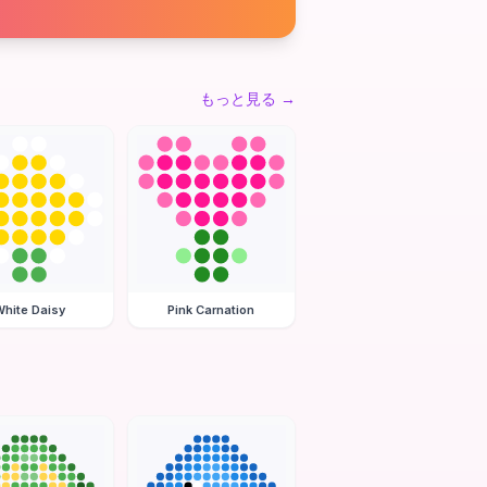
もっと見る
→
hite Daisy
Pink Carnation