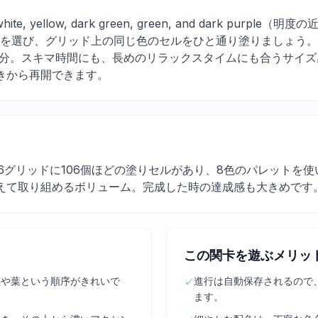
le, white, yellow, dark green, green, and dark 
色を選び、グリッド上の同じ色のセルをひと通り塗りましょう
6分。スキマ時間にも、長めのリラックスタイムにも合うサイ
きから再開できます。
16グリッドに106個ほどの塗りセルがあり、8色のパレットを
えて取り組めるボリューム。完成した時の達成感も大きめです
この関卡を遊ぶメリッ
茎や葉という順序がきれいで
進行は自動保存されるので
✓
ます。