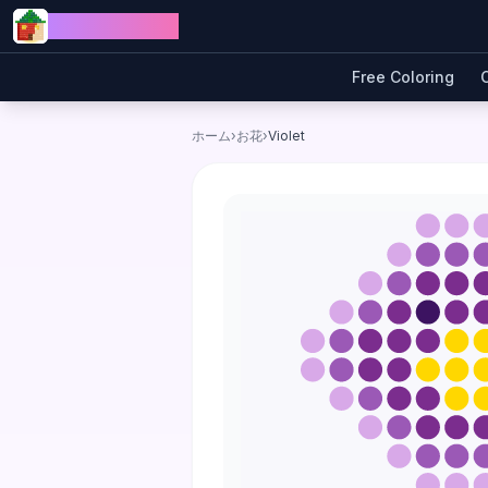
Skip to content
Jewel Coloring
Free Coloring
ホーム
›
お花
›
Violet