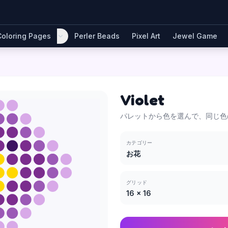
Coloring Pages
Perler Beads
Pixel Art
Jewel Game
Violet
パレットから色を選んで、同じ色
カテゴリー
お花
グリッド
16
×
16