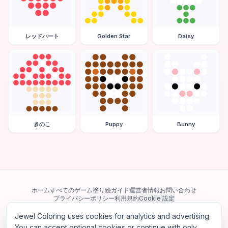
レッドハート
Golden Star
Daisy
きのこ
Puppy
Bunny
ホーム
すべてのゲーム
塗り絵ガイド
運営者情報
お問い合わせ
プライバシーポリシー
利用規約
Cookie 設定
Jewel Coloring uses cookies for analytics and advertising.
当サイトは Google AdSense を含む第三者広告ネットワークを利用してい
ます。一部のサードパーティ Cookie を使用してパーソナライズ広告を配信
You can accept optional cookies or continue with only