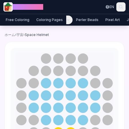
Skip to content
Jewel Coloring
EN
Free Coloring
Coloring Pages
Perler Beads
Pixel Art
J
ホーム
›
宇宙
›
Space Helmet