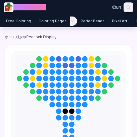
Skip to content
Jewel Coloring
EN
Free Coloring
Coloring Pages
Perler Beads
Pixel Art
J
ホーム
›
動物
›
Peacock Display