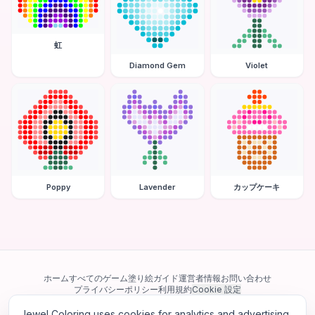
虹
Diamond Gem
Violet
Poppy
Lavender
カップケーキ
ホーム
すべてのゲーム
塗り絵ガイド
運営者情報
お問い合わせ
プライバシーポリシー
利用規約
Cookie 設定
Jewel Coloring uses cookies for analytics and advertising.
当サイトは Google AdSense を含む第三者広告ネットワークを利用してい