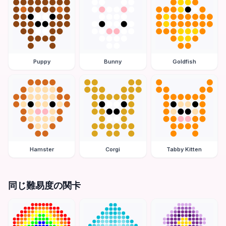
Puppy
Bunny
Goldfish
Hamster
Corgi
Tabby Kitten
同じ難易度の関卡