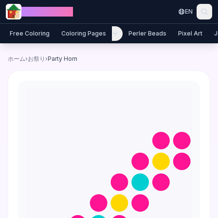
Skip to content
Jewel Coloring
EN
Free Coloring
Coloring Pages
Perler Beads
Pixel Art
J
ホーム
›
お祭り
›
Party Horn