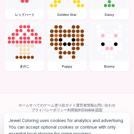
レッドハート
Golden Star
Daisy
きのこ
Puppy
Bunny
ホーム
すべてのゲーム
塗り絵ガイド
運営者情報
お問い合わせ
プライバシーポリシー
利用規約
Cookie 設定
Jewel Coloring uses cookies for analytics and advertising.
当サイトは Google AdSense を含む第三者広告ネットワークを利用してい
ます。一部のサードパーティ Cookie を使用してパーソナライズ広告を配信
You can accept optional cookies or continue with only
する場合があります。
essential local storage for game progress.