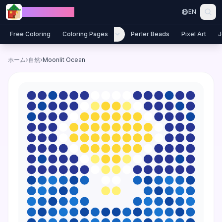
Skip to content
Jewel Coloring
EN
Free Coloring
Coloring Pages
Perler Beads
Pixel Art
J
ホーム
›
自然
›
Moonlit Ocean