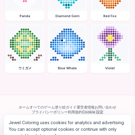
Panda
Diamond Gem
Red Fox
ウミガメ
Blue Whale
Violet
ホーム
すべてのゲーム
塗り絵ガイド
運営者情報
お問い合わせ
プライバシーポリシー
利用規約
Cookie 設定
Jewel Coloring uses cookies for analytics and advertising.
当サイトは Google AdSense を含む第三者広告ネットワークを利用してい
ます。一部のサードパーティ Cookie を使用してパーソナライズ広告を配信
You can accept optional cookies or continue with only
する場合があります。