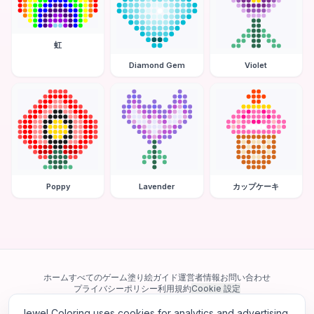
虹
Diamond Gem
Violet
Poppy
Lavender
カップケーキ
ホーム
すべてのゲーム
塗り絵ガイド
運営者情報
お問い合わせ
プライバシーポリシー
利用規約
Cookie 設定
Jewel Coloring uses cookies for analytics and advertising.
当サイトは Google AdSense を含む第三者広告ネットワークを利用してい