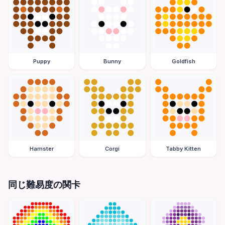
Puppy
Bunny
Goldfish
Hamster
Corgi
Tabby Kitten
同じ難易度の関卡