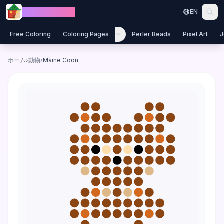
Skip to content
Jewel Coloring
EN
Free Coloring
Coloring Pages
Perler Beads
Pixel Art
J
ホーム
›
動物
›
Maine Coon