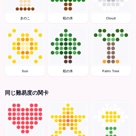
きのこ
松の木
Cloud
Sun
松の木
Palm Tree
同じ難易度の関卡