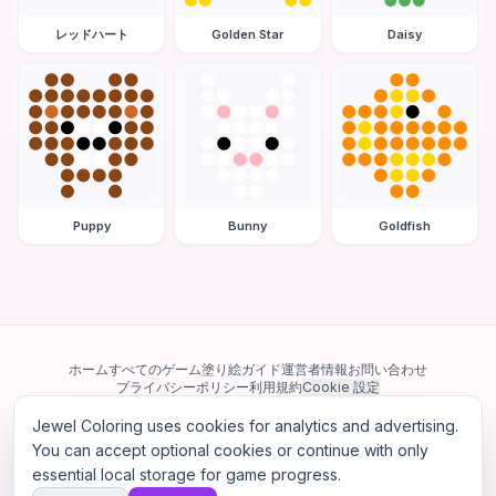
レッドハート
Golden Star
Daisy
Puppy
Bunny
Goldfish
ホーム
すべてのゲーム
塗り絵ガイド
運営者情報
お問い合わせ
プライバシーポリシー
利用規約
Cookie 設定
Jewel Coloring uses cookies for analytics and advertising.
当サイトは Google AdSense を含む第三者広告ネットワークを利用してい
ます。一部のサードパーティ Cookie を使用してパーソナライズ広告を配信
You can accept optional cookies or continue with only
する場合があります。
essential local storage for game progress.