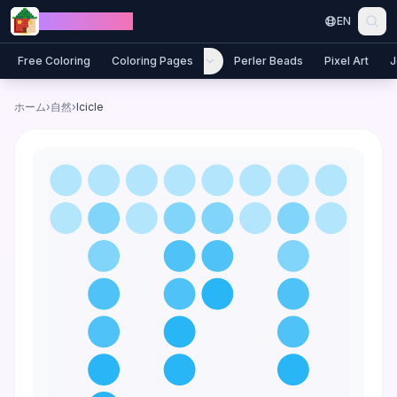
Skip to content
Jewel Coloring
EN
Free Coloring
Coloring Pages
Perler Beads
Pixel Art
J
ホーム
›
自然
›
Icicle