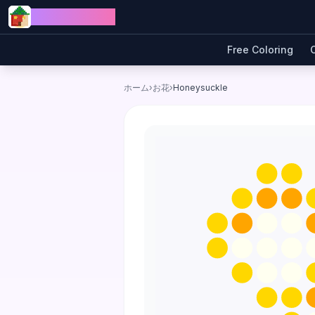
Skip to content
Jewel Coloring
Free Coloring
ホーム
›
お花
›
Honeysuckle