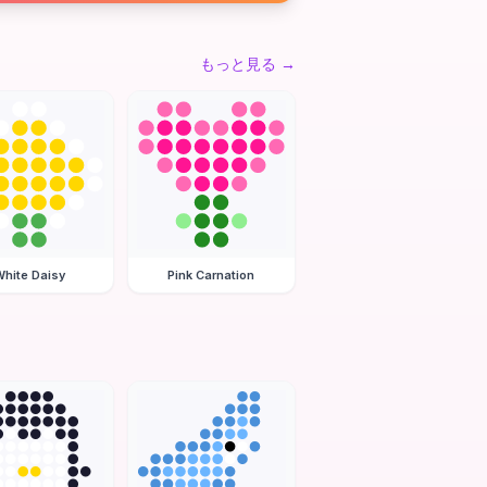
もっと見る
→
hite Daisy
Pink Carnation