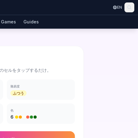
EN
Games
Guides
のセルをタップするだけ。
難易度
ふつう
色
6