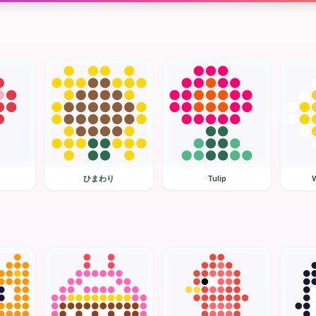
ひまわり
Tulip
W