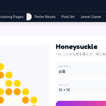
Coloring Pages
Perler Beads
Pixel Art
Jewel Game
Honeysuckle
パレットから色を選んで、同じ色
カテゴリー
お花
グリッド
12
×
12