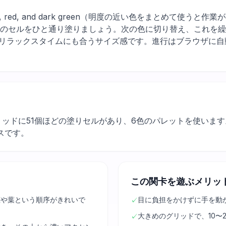
, white, red, and dark green（明度の近い色をまとめて
色のセルをひと通り塗りましょう。次の色に切り替え、これを
のリラックスタイムにも合うサイズ感です。進行はブラウザに
グリッドに51個ほどの塗りセルがあり、6色のパレットを使いま
スです。
この関卡を遊ぶメリッ
茎や葉という順序がきれいで
目に負担をかけずに手を動
✓
大きめのグリッドで、10〜
✓