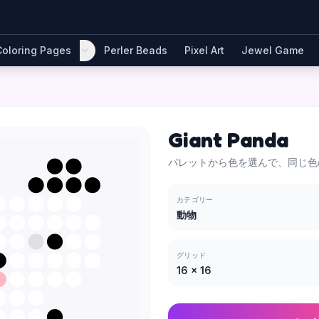
Coloring Pages
Perler Beads
Pixel Art
Jewel Game
Giant Panda
パレットから色を選んで、同じ色
カテゴリー
動物
グリッド
16
×
16