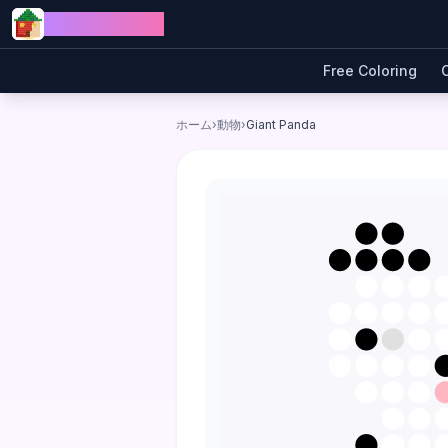
Skip to content
Jewel Coloring
Free Coloring
ホーム
›
動物
›
Giant Panda