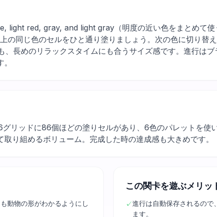
k blue, light red, gray, and light gray（明度の
ド上の同じ色のセルをひと通り塗りましょう。次の色に切り替
にも、長めのリラックスタイムにも合うサイズ感です。進行はブ
す。
16グリッドに86個ほどの塗りセルがあり、6色のパレットを
て取り組めるボリューム。完成した時の達成感も大きめです。
この関卡を遊ぶメリッ
中も動物の形がわかるようにし
進行は自動保存されるので
✓
ます。