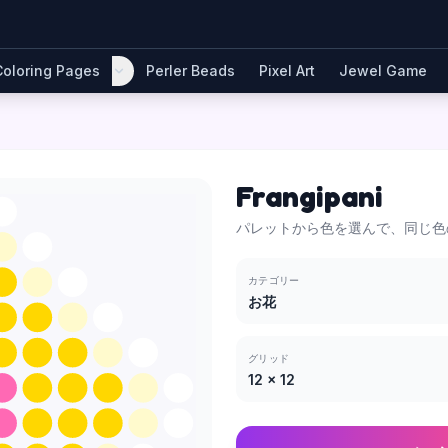
Coloring Pages
Perler Beads
Pixel Art
Jewel Game
Frangipani
パレットから色を選んで、同じ色
カテゴリー
お花
グリッド
12
×
12