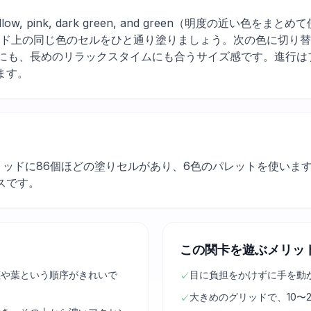
low, yellow, pink, dark green, and green（明度の
ッド上の同じ色のセルをひと通り塗りましょう。次の色に切り
間にも、長めのリラックスタイムにも合うサイズ感です。進行は
ます。
グリッドに86個ほどの塗りセルがあり、6色のパレットを使い
スです。
この関卡を遊ぶメリッ
茎や葉という順序がきれいで
目に負担をかけずに手を動
✓
大きめのグリッドで、10〜
✓