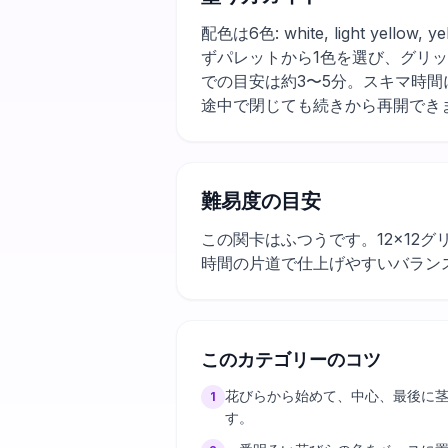
配色は6色: white, light yel
ずパレットから1色を選び、グリ
での目安は約3〜5分。スキマ時
途中で閉じても続きから再開でき
難易度の目安
この関卡はふつうです。12×12
時間の片道で仕上げやすいバラン
このカテゴリーのコツ
花びらから始めて、中心、最後に
1
す。