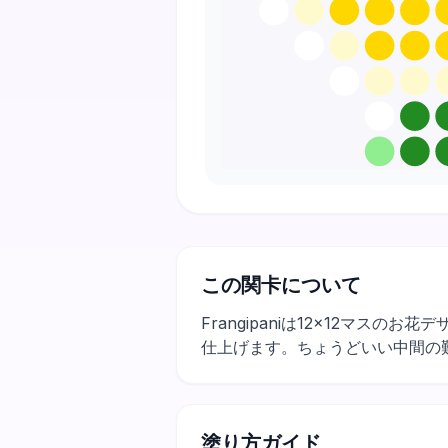
この関卡について
Frangipaniは12×12マ
仕上げます。ちょうどいい中間の
塗り方ガイド