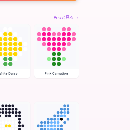
もっと見る
→
hite Daisy
Pink Carnation