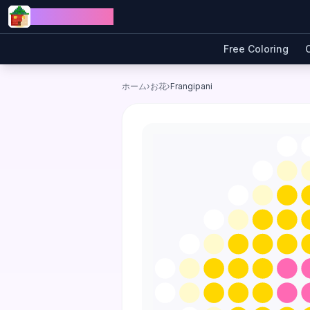
Skip to content
Jewel Coloring
Free Coloring
ホーム
›
お花
›
Frangipani