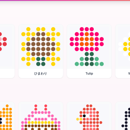
ひまわり
Tulip
W