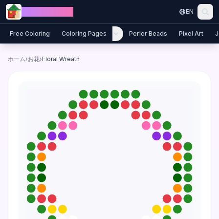
Skip to content
Jewel Coloring
EN
Free Coloring
Coloring Pages
Perler Beads
Pixel Art
J
ホーム
›
お花
›
Floral Wreath