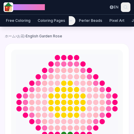
Skip to content
Jewel Coloring
EN
Free Coloring
Coloring Pages
Perler Beads
Pixel Art
J
ホーム
›
お花
›
English Garden Rose