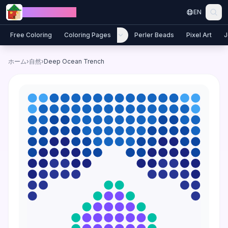
Skip to content
Jewel Coloring
EN
Free Coloring
Coloring Pages
Perler Beads
Pixel Art
J
ホーム
›
自然
›
Deep Ocean Trench