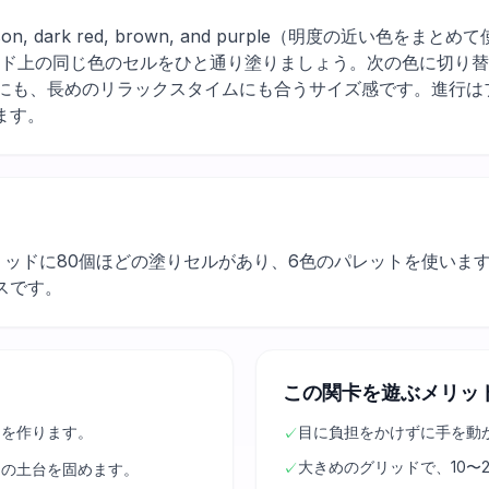
 crimson, dark red, brown, and purple（明度の近
ッド上の同じ色のセルをひと通り塗りましょう。次の色に切り
間にも、長めのリラックスタイムにも合うサイズ感です。進行は
ます。
グリッドに80個ほどの塗りセルがあり、6色のパレットを使い
スです。
この関卡を遊ぶメリッ
きを作ります。
目に負担をかけずに手を動
✓
大きめのグリッドで、10〜
✓
ンの土台を固めます。