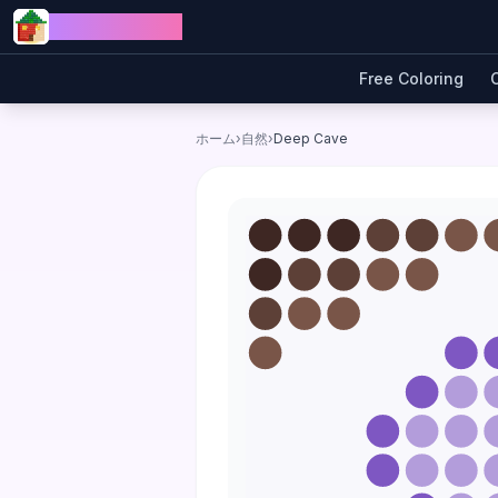
Skip to content
Jewel Coloring
Free Coloring
ホーム
›
自然
›
Deep Cave