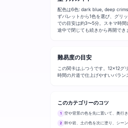
配色は6色: dark blue, deep
ずパレットから1色を選び、グリ
での目安は約3〜5分。スキマ時
途中で閉じても続きから再開でき
難易度の目安
この関卡はふつうです。12×12
時間の片道で仕上げやすいバラン
このカテゴリーのコツ
空や背景の色を先に置いて、奥行
1
幹や岩、土の色を次に塗り、シー
2