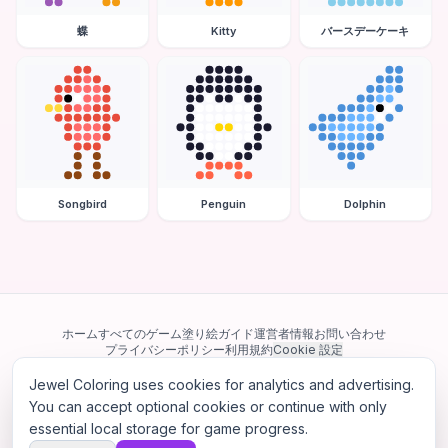
蝶
Kitty
バースデーケーキ
Songbird
Penguin
Dolphin
ホーム
すべてのゲーム
塗り絵ガイド
運営者情報
お問い合わせ
プライバシーポリシー
利用規約
Cookie 設定
Jewel Coloring uses cookies for analytics and advertising.
当サイトは Google AdSense を含む第三者広告ネットワークを利用してい
ます。一部のサードパーティ Cookie を使用してパーソナライズ広告を配信
You can accept optional cookies or continue with only
する場合があります。
essential local storage for game progress.