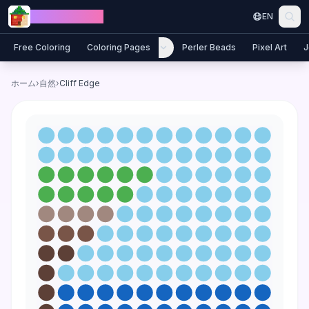
Skip to content
Jewel Coloring
EN
Free Coloring
Coloring Pages
Perler Beads
Pixel Art
J
ホーム
›
自然
›
Cliff Edge