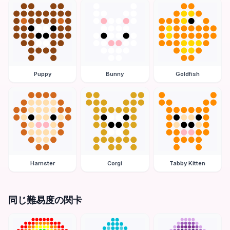
Puppy
Bunny
Goldfish
Hamster
Corgi
Tabby Kitten
同じ難易度の関卡