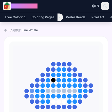
Skip to content
Jewel Coloring
EN
Free Coloring
Coloring Pages
Perler Beads
Pixel Art
J
ホーム
›
動物
›
Blue Whale