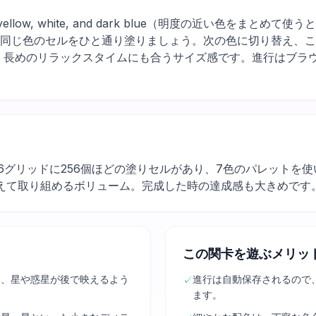
rple, yellow, white, and dark blue（明度の近い色
の同じ色のセルをひと通り塗りましょう。次の色に切り替え、
も、長めのリラックスタイムにも合うサイズ感です。進行はブラ
16グリッドに256個ほどの塗りセルがあり、7色のパレットを
えて取り組めるボリューム。完成した時の達成感も大きめです
この関卡を遊ぶメリッ
て、星や惑星が後で映えるよう
進行は自動保存されるので
✓
ます。