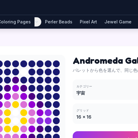
Coloring Pages
Perler Beads
Pixel Art
Jewel Game
Andromeda Ga
パレットから色を選んで、同じ色
カテゴリー
宇宙
グリッド
16
×
16