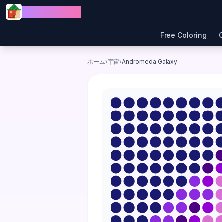
Skip to content
Jewel Coloring
Free Coloring
ホーム
›
宇宙
›
Andromeda Galaxy