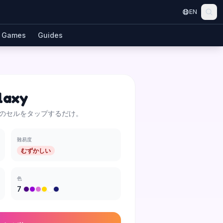
EN
Games
Guides
laxy
のセルをタップするだけ。
難易度
むずかしい
色
7