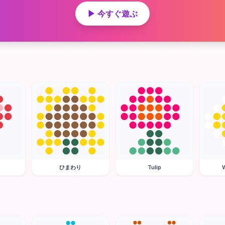
▶ 今すぐ遊ぶ
ひまわり
Tulip
W