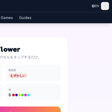
EN
Games
Guides
Flower
のセルをタップするだけ。
難易度
むずかしい
色
8