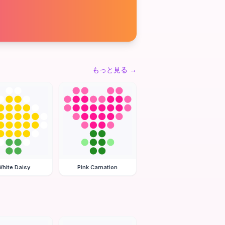
もっと見る
→
hite Daisy
Pink Carnation