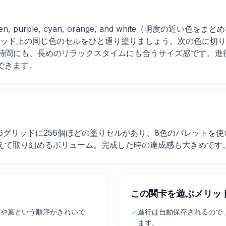
w, green, purple, cyan, orange, and white（明度
リッド上の同じ色のセルをひと通り塗りましょう。次の色に切
キマ時間にも、長めのリラックスタイムにも合うサイズ感です。
できます。
16グリッドに256個ほどの塗りセルがあり、8色のパレットを
えて取り組めるボリューム。完成した時の達成感も大きめです
この関卡を遊ぶメリッ
茎や葉という順序がきれいで
進行は自動保存されるので
✓
ます。