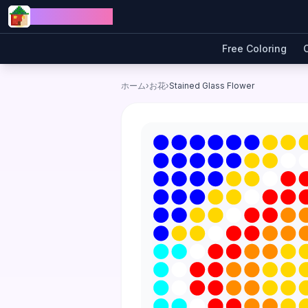
Skip to content
Jewel Coloring
Free Coloring
ホーム
›
お花
›
Stained Glass Flower