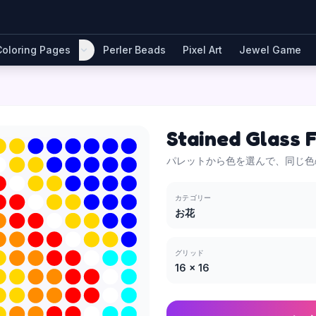
Coloring Pages
Perler Beads
Pixel Art
Jewel Game
Stained Glass 
パレットから色を選んで、同じ色
カテゴリー
お花
グリッド
16
×
16