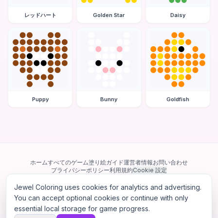
レッドハート
Golden Star
Daisy
Puppy
Bunny
Goldfish
ホーム
すべてのゲーム
塗り絵ガイド
運営者情報
お問い合わせ
プライバシーポリシー
利用規約
Cookie 設定
Jewel Coloring uses cookies for analytics and advertising.
当サイトは Google AdSense を含む第三者広告ネットワークを利用してい
ます。一部のサードパーティ Cookie を使用してパーソナライズ広告を配信
You can accept optional cookies or continue with only
する場合があります。
essential local storage for game progress.