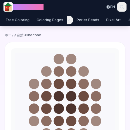
Skip to content
Jewel Coloring
EN
Free Coloring
Coloring Pages
Perler Beads
Pixel Art
J
ホーム
›
自然
›
Pinecone