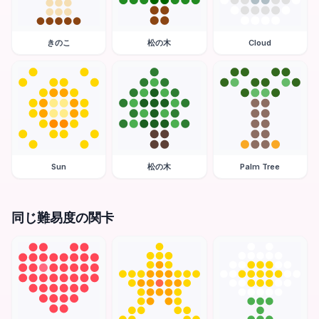
きのこ
松の木
Cloud
Sun
松の木
Palm Tree
同じ難易度の関卡