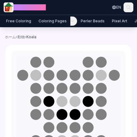
Skip to content
Jewel Coloring
EN
Free Coloring
Coloring Pages
Perler Beads
Pixel Art
J
ホーム
›
動物
›
Koala