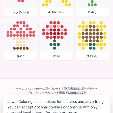
レッドハート
Golden Star
Daisy
きのこ
Rose
ひまわり
ホーム
すべてのゲーム
塗り絵ガイド
運営者情報
お問い合わせ
プライバシーポリシー
利用規約
Cookie 設定
Jewel Coloring uses cookies for analytics and advertising.
当サイトは Google AdSense を含む第三者広告ネットワークを利用してい
ます。一部のサードパーティ Cookie を使用してパーソナライズ広告を配信
You can accept optional cookies or continue with only
する場合があります。
essential local storage for game progress.