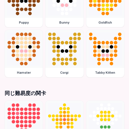
Puppy
Bunny
Goldfish
Hamster
Corgi
Tabby Kitten
同じ難易度の関卡