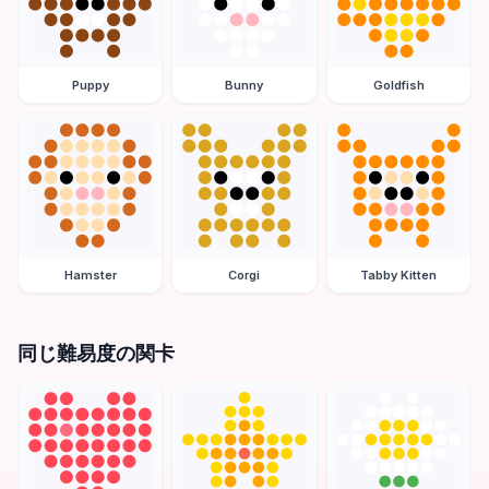
Puppy
Bunny
Goldfish
Hamster
Corgi
Tabby Kitten
同じ難易度の関卡