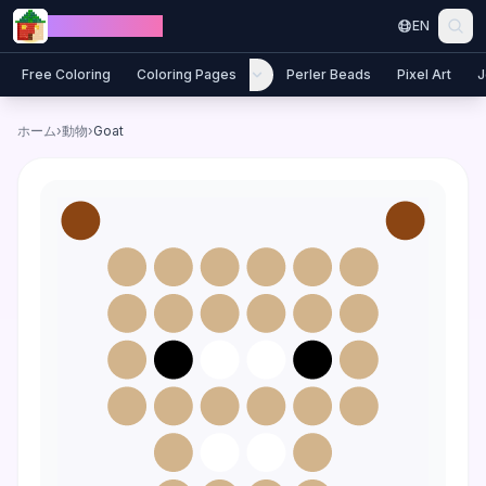
Skip to content
Jewel Coloring
EN
Free Coloring
Coloring Pages
Perler Beads
Pixel Art
J
ホーム
›
動物
›
Goat