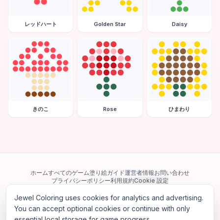
レッドハート
Golden Star
Daisy
きのこ
Rose
ひまわり
ホーム
すべてのゲーム
塗り絵ガイド
運営者情報
お問い合わせ
プライバシーポリシー
利用規約
Cookie 設定
Jewel Coloring uses cookies for analytics and advertising.
当サイトは Google AdSense を含む第三者広告ネットワークを利用してい
ます。一部のサードパーティ Cookie を使用してパーソナライズ広告を配信
You can accept optional cookies or continue with only
する場合があります。
essential local storage for game progress.