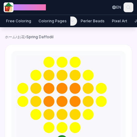
Skip to content
Jewel Coloring
EN
Free Coloring
Coloring Pages
Perler Beads
Pixel Art
J
ホーム
›
お花
›
Spring Daffodil