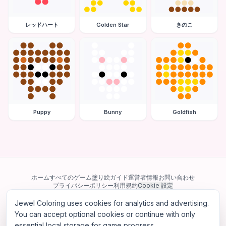
レッドハート
Golden Star
きのこ
Puppy
Bunny
Goldfish
ホーム
すべてのゲーム
塗り絵ガイド
運営者情報
お問い合わせ
プライバシーポリシー
利用規約
Cookie 設定
Jewel Coloring uses cookies for analytics and advertising.
当サイトは Google AdSense を含む第三者広告ネットワークを利用してい
ます。一部のサードパーティ Cookie を使用してパーソナライズ広告を配信
You can accept optional cookies or continue with only
する場合があります。
essential local storage for game progress.