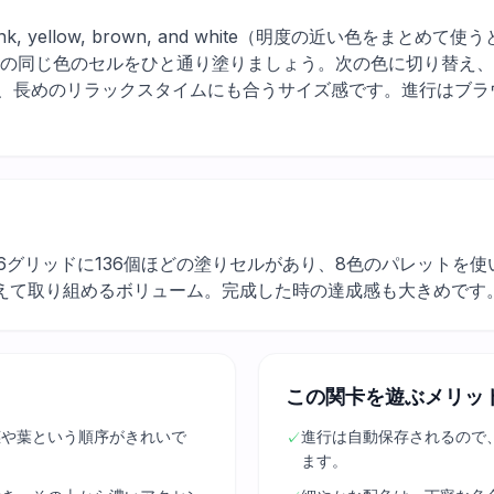
en, pink, yellow, brown, and white（明度の近い色
上の同じ色のセルをひと通り塗りましょう。次の色に切り替え
も、長めのリラックスタイムにも合うサイズ感です。進行はブラ
。
16グリッドに136個ほどの塗りセルがあり、8色のパレットを
えて取り組めるボリューム。完成した時の達成感も大きめです
この関卡を遊ぶメリッ
茎や葉という順序がきれいで
進行は自動保存されるので
✓
ます。