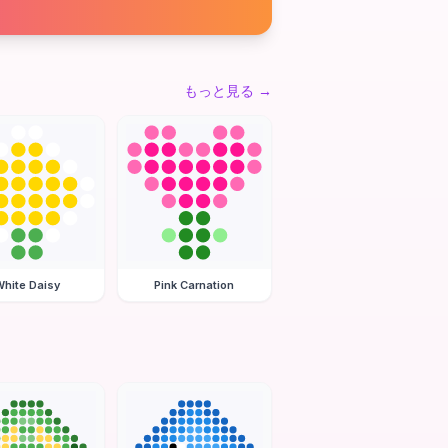
もっと見る
→
hite Daisy
Pink Carnation