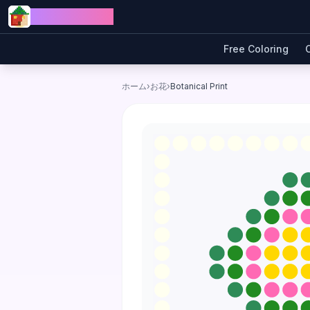
Skip to content
Jewel Coloring
Free Coloring
ホーム
›
お花
›
Botanical Print