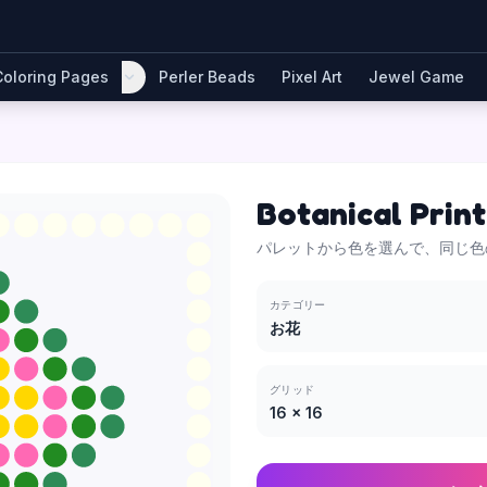
Coloring Pages
Perler Beads
Pixel Art
Jewel Game
Botanical Print
パレットから色を選んで、同じ色
カテゴリー
お花
グリッド
16
×
16