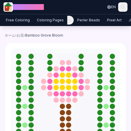
Skip to content
Jewel Coloring
EN
Free Coloring
Coloring Pages
Perler Beads
Pixel Art
J
ホーム
›
お花
›
Bamboo Grove Bloom